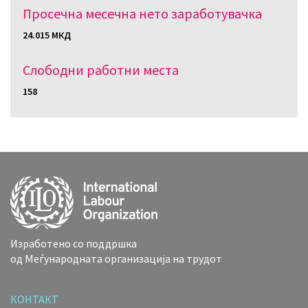
Просечна месечна нето заработувачка
24.015 МКД
Слободни работни местa
158
Изработено со поддршка
од Меѓународната организација на трудот
КОНТАКТ