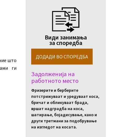
Види занимања
за споредба
ние што
ами ги
Задолженија на
работното место
Фризерите и берберите
потстрижуваат и уредуваат коса,
бричат и обликуваат брада,
вршат надградба на коса,
шатирање, бојадисување, како и
други третмани за подобрување
на изгледот на косата.