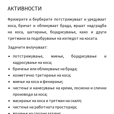
АКТИВНОСТИ
Фризерите и берберите потстрижуваат и уредуваат
коса, бричат и обликуваат брада, вршат надградба
на коса, шатирање, бојадисување, како и други
третмани за подобрување на изгледот на косата.
Задачите вклучуваат:
потстрижување, миење, бојадисување и
кадросување на коса;
бричење или обликување на брада;
козметичко третирање на коса;
миење на коса и фенирање;
чистење и нанесување на креми, лосиони и слични
производи за коса;
масирање на коса и третман на скалп;
чистење на работната просторија;
вршење на сродни задачи;