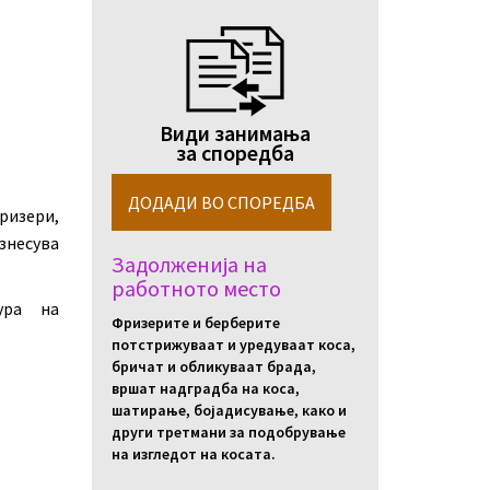
Види занимања
за споредба
ризери,
знесува
Задолженија на
работното место
ура на
Фризерите и берберите
потстрижуваат и уредуваат коса,
бричат и обликуваат брада,
вршат надградба на коса,
шатирање, бојадисување, како и
други третмани за подобрување
на изгледот на косата.