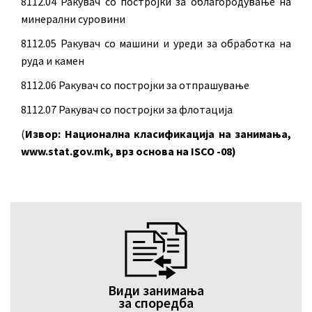
8112.04 Ракувач со постројки за облагородување на
минерални суровини
8112.05 Ракувач со машини и уреди за обработка на
руда и камен
8112.06 Ракувач со постројки за отпрашување
8112.07 Ракувач со постројки за флотација
(
Извор: Национална класификација на занимања,
www.stat.gov.mk, врз основа на ISCO -08)
Види занимања
за споредба