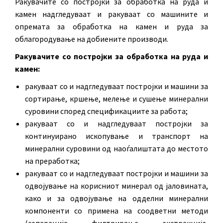
Ракувачите со постројки за обработка на руда и
камен надгледуваат и ракуваат со машините и
опремата за обработка на камен и руда за
облагородување на добиените производи.
Ракувачите со постројки за обработка на руда и
камен:
ракуваат со и надгледуваат постројки и машини за
сортирање, кршење, мелење и сушење минерални
суровини според спецификациите за работа;
ракуваат со и надгледуваат постројки за
континуирано ископување и транспорт на
минерални суровини од наоѓалиштата до местото
на преработка;
ракуваат со и надгледуваат постројки и машини за
одвојување на корисниот минерал од јаловината,
како и за одвојување на одделни минерални
компоненти со примена на соодветни методи
(сепарација, филтрирање, екстракција,