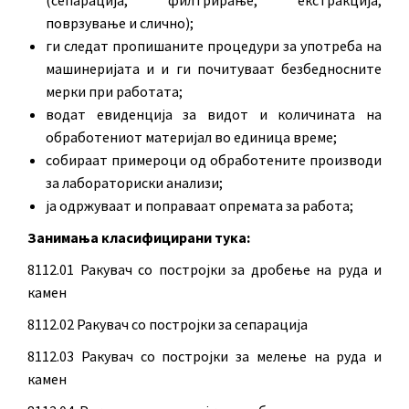
поврзување и слично);
ги следат пропишаните процедури за употреба на
машинеријата и и ги почитуваат безбедносните
мерки при работата;
водат евиденција за видот и количината на
обработениот материјал во единица време;
собираат примероци од обработените производи
за лабораториски анализи;
ја одржуваат и поправаат опремата за работа;
Занимања класифицирани тука:
8112.01 Ракувач со постројки за дробење на руда и
камен
8112.02 Ракувач со постројки за сепарација
8112.03 Ракувач со постројки за мелење на руда и
камен