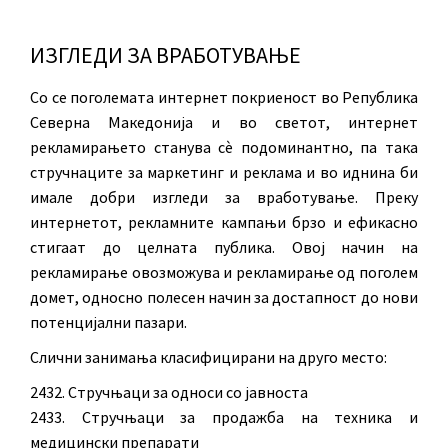
ИЗГЛЕДИ ЗА ВРАБОТУВАЊЕ
Со се поголемата интернет покриеност во Република
Северна Македонија и во светот, интернет
рекламирањето станува сè подоминантно, па така
стручнаците за маркетинг и реклама и во иднина би
имале добри изгледи за вработување. Преку
интернетот, рекламните кампањи брзо и ефикасно
стигаат до целната публика. Овој начин на
рекламирање овозможува и рекламирање од поголем
домет, односно полесен начин за достапност до нови
потенцијални пазари.
Слични занимања класифицирани на друго место:
2432. Стручњаци за односи со јавноста
2433. Стручњаци за продажба на техника и
медицински препарати