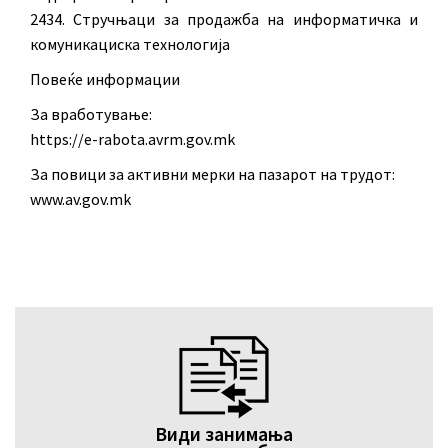
2434. Стручњаци за продажба на информатичка и
комуникациска технологија
Повеќе информации
За вработување:
https://e-rabota.avrm.gov.mk
За повици за активни мерки на пазарот на трудот:
www.av.gov.mk
Види занимања