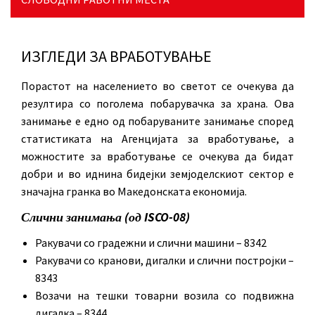
ИЗГЛЕДИ ЗА ВРАБОТУВАЊЕ
Порастот на населението во светот се очекува да
резултира со поголема побарувачка за храна. Ова
занимање е едно од побаруваните занимање според
статистиката на Агенцијата за вработување, а
можностите за вработување се очекува да бидат
добри и во иднина бидејки земјоделскиот сектор е
значајна гранка во Македонската економија.
Слични занимања (од ISCO-08)
Ракувачи со градежни и слични машини – 8342
Ракувачи со кранови, дигалки и слични постројки –
8343
Возачи на тешки товарни возила со подвижна
дигалка – 8344