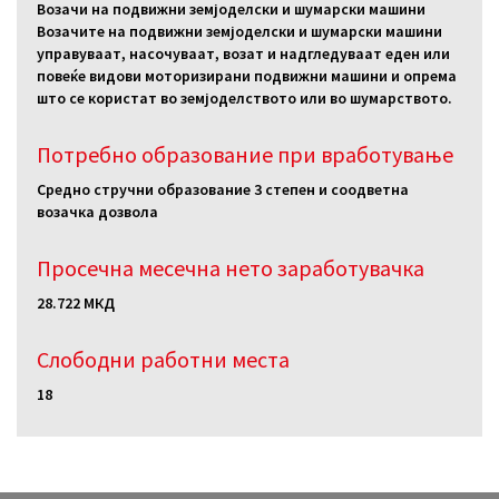
Возачи на подвижни земјоделски и шумарски машини
Возачите на подвижни земјоделски и шумарски машини
управуваат, насочуваат, возат и надгледуваат еден или
повеќе видови моторизирани подвижни машини и опрема
што се користат во земјоделството или во шумарството.
Потребно образование при вработување
Средно стручни образование 3 степен и соодветна
возачка дозвола
Просечна месечна нето заработувачка
28.722 МКД
Слободни работни местa
18