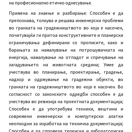
на професионално етичко однесување.
Примена на знаење и разбирање: Способен е да
препознава, толкува и решава инженерски проблеми
во гранката на градежништвото во која е насочен,
почитувајќи ги притоа конструктивните и планерски
ограничувања дефинирани со прописите, како и
барањата за намалување на потрошувачката на
енергија, намалување на отпадот и спречување на
загадувањето на животната средина; Умее да
учествува во планирање, проектирање, градење,
надзор и одржување на градежни објекти, во
гранката на градежништвото во која е насочен. Во
согласност со законските одредби способен е да
учествува во ревизија на проектната документација;
Способен е да употребува техники, вештини и
современи инженерски и компјутерски алатки
неопходни за изработка на техничка документација;
Способен е да спроведе теренски и лабораториски