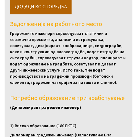
Задолженија на работното место
Градежните инженери спроведуваат статички и
сеизмички пресметки, анализи и истражувања,
советуваат, дизајнираат сообраќајници, хидроградби,
како и конструкции од високоградба, водат изградба на
сите градби , спроведуваат стручен надзор, планираат и
водат одржување на градбите, советуваат и даваат
други инженерски услуги. Исто така, тие водат
производството на градежни производи (бетонски
елементи, градежен материјал за патишта и слично).
Потребно образование при вработување
(Дипломиран градежен инженер)
1) Високо образование (180 ЕКТС)
Дипломиран градежен инженер (Овластување Б за