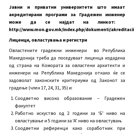
Јавни и приватни универзитети што имаат
акредитирани програми за Градежен инженер
може да се најдат на линкот:
http://www.mon.gov.mk/index.php/dokumenti/akreditaci
Лиценци, овластувања и регистри
Овластените градежни инженери во Република
Македонија треба да поседуваат лиценца издадена
од страна на Комората за овластени архитекти и
инженери на Република Македонија откако ќе се
задоволат законските критериуми од Законот за
градење (член 17, 24, 31, 35) и:
Соодветно високо образование – Градежен
факултет
Работно искуство од 2 години за ‘Б’ ниво на
овластување и 5 години за ‘А’ ниво на овластувањ
Соодветни референци како соработник при