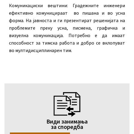
Комуникациски вештини: Градежните инженери
ефективно комуницираат во пишана и во усна
форма. На јавноста и ги презентират решенијата на
проблемите преку усна, писмена, графичка и
визуелна комуникација. Потребно е да имаат
способност за тимска работа и добро се вклопуват
во мултидисциплинарен тим.
Види занимања
за споредба