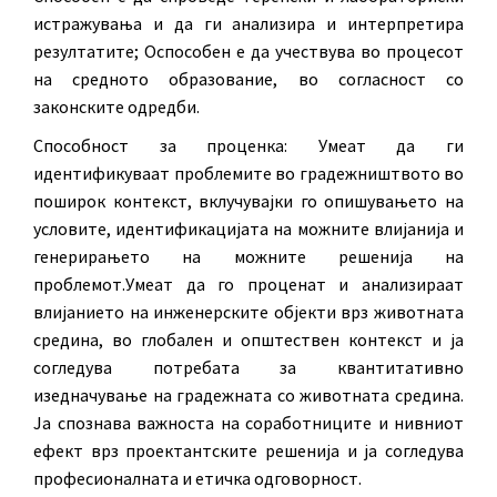
истражувања и да ги анализира и интерпретира
резултатите; Оспособен е да учествува во процесот
на средното образование, во согласност со
законските одредби.
Способност за проценка: Умеат да ги
идентификуваат проблемите во градежништвото во
поширок контекст, вклучувајки го опишувањето на
условите, идентификацијата на можните влијанија и
генерирањето на можните решенија на
проблемот.Умеат да го проценат и анализираат
влијанието на инженерските објекти врз животната
средина, во глобален и општествен контекст и ја
согледува потребата за квантитативно
изедначување на градежната со животната средина.
Ја спознава важноста на соработниците и нивниот
ефект врз проектантските решенија и ја согледува
професионалната и етичка одговорност.