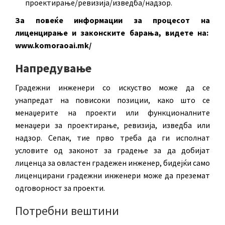
проектирање/ревизија/изведба/надзор.
За повеќе информации за процесот на
лиценцирање и законските барања, видете на:
www.komoraoai.mk/
Напредување
Градежни инженери со искуство може да се
унапредат на повисоки позиции, како што се
менаџерите на проекти или функционалните
менаџери за проектирање, ревизија, изведба или
надзор. Сепак, тие прво треба да ги исполнат
условите од законот за градење за да добијат
лиценца за овластен градежен инженер, бидејќи само
лиценцирани градежни инженери може да преземат
одговорност за проекти.
Потребни вештини