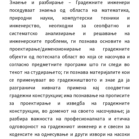
Знаење и разбирање – Градежните инженери
поседуваат знаења од областа на математика,
природни науки, компјутерски техники и
инженерство, неопходни за сеопфатно и
систематско анализирање и решавање на
инженерските проблеми, ги познава основите на
проектирање/димензионирање на градежните
објекти од потесната област во која се насочува и
согласно предметните програми што ги следи во
текот на студирањето; ги познава материјалите кои
се применуваат во градежништвото и знае да ја
разграничи нивната примена кај соодветни
градежни конструкции; има познавање на прописите
за проектирање и изведба на градежните
конструкции, во доменот на своето насочување; ја
разбира важноста на професионалната и етичка
одговорност на градежниот инженер и е свесен за
кодексите на однесување и други извори на насоки