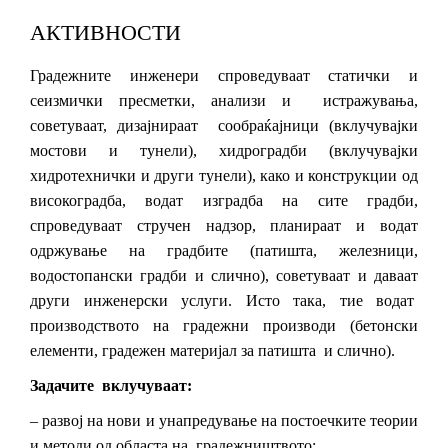
АКТИВНОСТИ
Градежните инженери спроведуваат статички и
сеизмички пресметки, анализи и истражувања,
советуваат, дизајнираат сообраќајници (вклучувајки
мостови и тунели), хидроградби (вклучувајки
хидротехнички и други тунели), како и конструкции од
високоградба, водат изградба на сите градби,
спроведуваат стручен надзор, планираат и водат
одржување на градбите (патишта, железници,
водостопански градби и слично), советуваат и даваат
други инженерски услуги. Исто така, тие водат
производството на градежни производи (бетонски
елементи, градежен материјал за патишта и слично).
Задачите вклучуваат:
– развој на нови и унапредување на постоечките теории
и методи од областа на градежништвото;