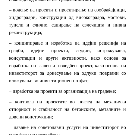
– водење на проекти и проектирање на сообраќајници,
хидроградби, конструкции од високоградба, мостови,
тунели и слично, санирање на свлечишта и нивна
реконструкција;
– конципирање и изработка на идејни решенија на
градби, идејни проекти, студии, истражувања,
консултации и други активности, како основа за
изработка на главен и изведбен проект, како основа на
инвеститорот за донесување на одлуки поврзани со
вложување во инвестиционен потфат;
– изработка на проекти за организација на градење;
– контрола на проектите во поглед на механичка
отпорност и стабилност на бетонските, металните и
дрвени конструкции;
– давање на советодавни услуги на инвеститорот во
сите фази на изградбата;