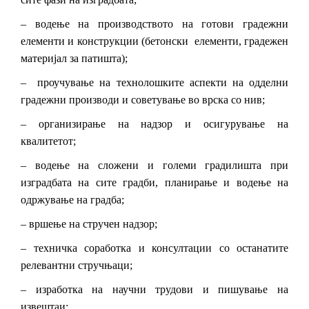
– водење на производството на готови градежни
елементи и конструкции (бетонски елементи, градежен
материјал за патишта);
– проучување на технолошките аспекти на одделни
градежни производи и советување во врска со нив;
– организирање на надзор и осигурување на
квалитетот;
– водење на сложени и големи градилишта при
изградбата на сите градби, планирање и водење на
одржување на градба;
– вршење на стручен надзор;
– техничка соработка и консултации со останатите
релевантни стручњаци;
– изработка на научни трудови и пишување на
извештаи;