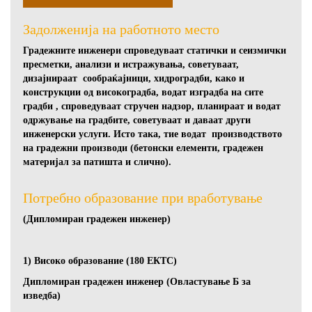
Задолженија на работното место
Градежните инженери спроведуваат статички и сеизмички
пресметки, анализи и истражувања, советуваат,
дизајнираат сообраќајници, хидроградби, како и
конструкции од високоградба, водат изградба на сите
градби , спроведуваат стручен надзор, планираат и водат
одржување на градбите, советуваат и даваат други
инженерски услуги. Исто така, тие водат производството
на градежни производи (бетонски елементи, градежен
материјал за патишта и слично).
Потребно образование при вработување
(Дипломиран градежен инженер)
1) Високо образование (180 ЕКТС)
Дипломиран градежен инженер (Овластување Б за
изведба)