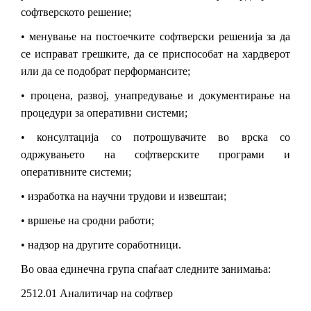
софтверското решение;
•
менување на постоечките софтверски решенија за да
се исправат грешките, да се приспособат на хардверот
или да се подобрат перформансите;
•
процена, развој, унапредување и документирање на
процедури за оперативни системи;
•
консултација со потрошувачите во врска со
одржувањето на софтверските програми и
оперативните системи;
•
изработка на научни трудови и извештаи;
•
вршење на сродни работи;
•
надзор на другите соработници.
Во оваа единечна група спаѓаат следните занимања:
2512.01 Аналитичар на софтвер