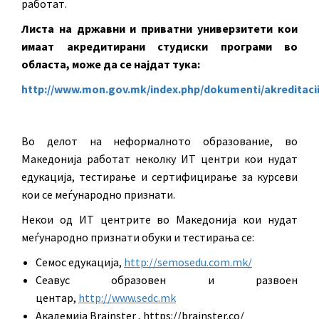
работат.
Листа на државни и приватни универзитети кои
имаат акредитирани студиски програми во
областа, може да се најдат тука:
http://www.mon.gov.mk/index.php/dokumenti/akreditaci
Во делот на неформалното образование, во
Македонија работат неколку ИТ центри кои нудат
едукација, тестирање и сертифицирање за курсеви
кои се меѓународно признати.
Некои од ИТ центрите во Македонија кои нудат
меѓународно признати обуки и тестирања се:
Семос едукација,
http://semosedu.com.mk/
Сеавус образовен и развоен
центар,
http://www.sedc.mk
Академија Brainster , https://brainster.co/