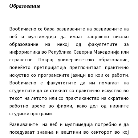
Образование
Вообичаено се бара развивачите на развивачите на
веб и мултимедија да имаат завршено високо
образование на некој од факултетите за
информатика во Република Северна Македонија или
странство. Покрај универзитетско образование,
повеќето претпријатија претпочитаат практично
искуство со програмските јазици во кои се работи.
Вообичаено е факултетите да им помагаат на
студентите да се стекнат со практично искуство во
текот на летото или со практиканство на скратено
работно време во фирми, како дел од нивните
студиски програми.
Развивачите на веб и мултимедија потребно е да
поседуваат знаења и вештини во секторот во кој