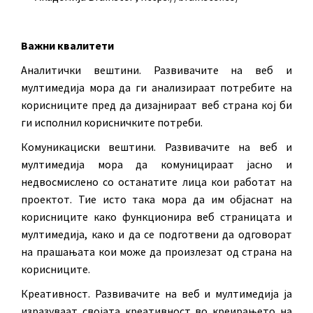
Важни квалитети
Аналитички вештини. Развивачите на веб и
мултимедија мора да ги анализираат потребите на
корисниците пред да дизајнираат веб страна кој би
ги исполнил корисничките потреби.
Комуникациски вештини. Развивачите на веб и
мултимедија мора да комуницираат јасно и
недвосмислено со останатите лица кои работат на
проектот. Тие исто така мора да им објаснат на
корисниците како функционира веб страницата и
мултимедија, како и да се подготвени да одговорат
на прашањата кои може да произлезат од страна на
корисниците.
Креативност. Развивачите на веб и мултимедија ја
изразуваат својата креативност во креирањето на