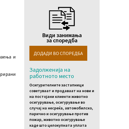
Види занимања
за споредба
наења и
Задолженија на
трирани
работното место
Осигурителните застапници
советуваат и продаваат на нови и
на постојани клиенти животно
осигурување, осигурување во
случај на несреќа, автомобилско,
парично и осигурување против
пожар, животно осигурување
каде што целокупната уплата