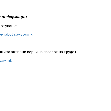
е информации
ботување:
/e-rabota.av.gov.mk
ци за активни мерки на пазарот на трудот:
.gov.mk