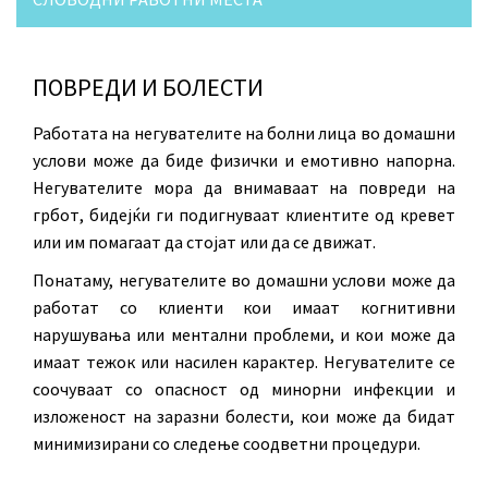
ПОВРЕДИ И БОЛЕСТИ
Работата на негувателите на болни лица во домашни
услови може да биде физички и емотивно напорна.
Негувателите мора да внимаваат на повреди на
грбот, бидејќи ги подигнуваат клиентите од кревет
или им помагаат да стојат или да се движат.
Понатаму, негувателите во домашни услови може да
работат со клиенти кои имаат когнитивни
нарушувања или ментални проблеми, и кои може да
имаат тежок или насилен карактер. Негувателите се
соочуваат со опасност од минорни инфекции и
изложеност на заразни болести, кои може да бидат
минимизирани со следење соодветни процедури.