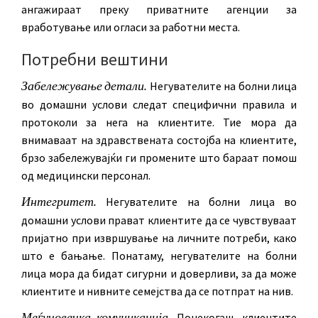
ангажираат преку приватните агенции за
вработување или огласи за работни места.
Потребни вештини
Забележување детали.
Негувателите на болни лица
во домашни услови следат специфични правила и
протоколи за нега на клиентите. Тие мора да
внимаваат на здравствената состојба на клиентите,
брзо забележувајќи ги промените што бараат помош
од медицински персонал.
Интегритет.
Негувателите на болни лица во
домашни услови прават клиентите да се чувствуваат
пријатно при извршување на личните потреби, како
што е бањање. Понатаму, негувателите на болни
лица мора да бидат сигурни и доверливи, за да може
клиентите и нивните семејства да се потпрат на нив.
Меѓучовечка комуникација.
Понекогаш, клиентите