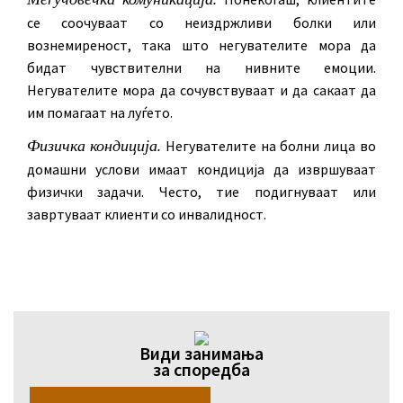
се соочуваат со неиздржливи болки или
вознемиреност, така што негувателите мора да
бидат чувствителни на нивните емоции.
Негувателите мора да сочувствуваат и да сакаат да
им помагаат на луѓето.
Физичка кондиција.
Негувателите на болни лица во
домашни услови имаат кондиција да извршуваат
физички задачи. Често, тие подигнуваат или
завртуваат клиенти со инвалидност.
Види занимања
за споредба