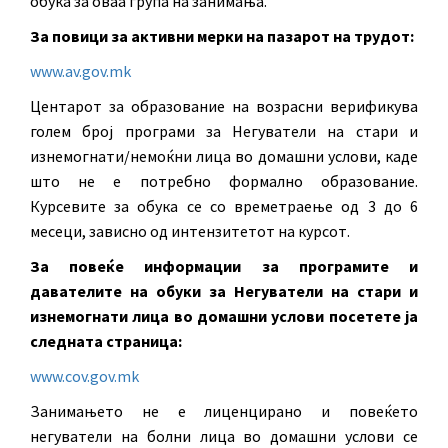
обука за оваа група на занимања.
За повици за активни мерки на пазарот на трудот:
www.av.gov.mk
Центарот за образование на возрасни верификува
голем број програми за Негуватели на стари и
изнемогнати/немоќни лица во домашни услови, каде
што не е потребно формално образование.
Курсевите за обука се со времетраење од 3 до 6
месеци, зависно од интензитетот на курсот.
За повеќе информации за програмите и
давателите на обуки за Негуватели на стари и
изнемогнати лица во домашни услови посетете ја
следната страница:
www.cov.gov.mk
Занимањето не е лиценцирано и повеќето
негуватели на болни лица во домашни услови се