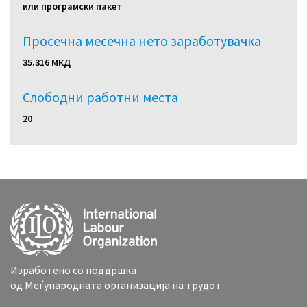
или програмски пакет
Просечна месечна нето заработувачка
35.316 МКД
Слободни работни местa
20
Изработено со поддршка
од Меѓународната организација на трудот