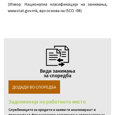
(Извор: Национална класификација на занимања,
www.stat.gov.mk, врз основа на ISCO -08)
Види занимања
за споредба
Задолженија на работното место
Службениците за кредити и заеми ги анализираат и
проценуваат финансиските документи и апликациите за