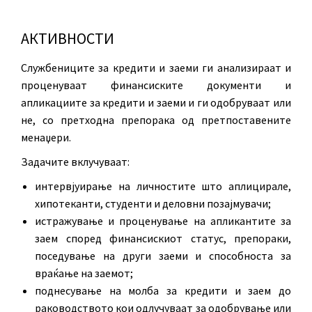
АКТИВНОСТИ
Службениците за кредити и заеми ги анализираат и
проценуваат финансиските документи и
апликациите за кредити и заеми и ги одобруваат или
не, со претходна препорака од претпоставените
менаџери.
Задачите вклучуваат:
интервјуирање на личностите што аплицирале,
хипотеканти, студенти и деловни позајмувачи;
истражување и проценување на апликантите за
заем според финансискиот статус, препораки,
поседување на други заеми и способноста за
враќање на заемот;
поднесување на молба за кредити и заем до
раководството кои одлучуваат за одобрување или