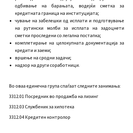
одбивање на барањата, водејќи сметка за
кредитната граница на институцијата;
чување на забелешки од исплати и подготвување
на рутински молби за исплата на задоцнети
сметки проследени со легална постапка;
комплетирање на целокупната документација за
кредити и заеми;
вршење на сродни задачи;
надзор на други соработници.
Во оваа единечна група спаѓаат следните занимања:
3312.01 Посредник во продажба на лизинг
3312.03 Службеник за хипотека
3312.04 Кредитен контролор