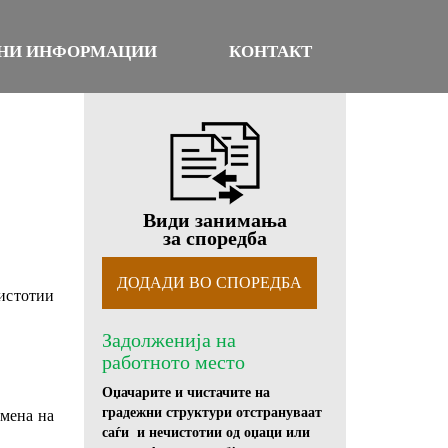
НИ ИНФОРМАЦИИ
КОНТАКТ
Види занимања
за споредба
чистотии
Задолженија на
работното место
Оџачарите и чистачите на
градежни структури отстрануваат
имена на
саѓи и нечистотии од оџаци или