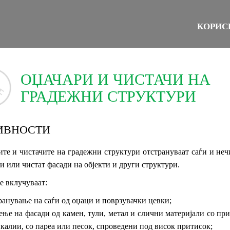
КОРИС
ОЏАЧАРИ И ЧИСТАЧИ НА
ГРАДЕЖНИ СТРУКТУРИ
ИВНОСТИ
те и чистачите на градежни структури отстрануваат саѓи и не
и или чистат фасади на објекти и други структури.
е вклучуваат:
ранување на саѓи од оџаци и поврзувачки цевки;
ење на фасади од камен, тули, метал и слични материјали со пр
калии, со пареа или песок, спроведени под висок притисок;