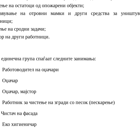
ење на остатоци од опожарени објекти;
тавување на отровни мамки и други средства за уништу
ници;
ње на сродни задачи;
ор на други работници.
 единечна група спаѓаат следните занимања:
 Работоводител на оџачари
2 Оџачар
 Оџачар, мајстор
 Работник за чистење на згради со песок (пескарење)
 Чистач на фасада
6 Еко хигиеничар