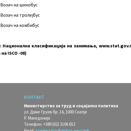
 Возач на шинобус
 Возач на тролејбус
 Возач на комбибус
: Национална класификација на занимања, www.stat.gov.
на ISCO -08)
КОНТАКТ
Министерство за труд и социјална политика
ул. Даме Груев бр. 14, 1000 Скопје
Р. Македонија
Телефон: +389 (02) 3106 652
zanimanja@mtsp.gov.mk
Email: