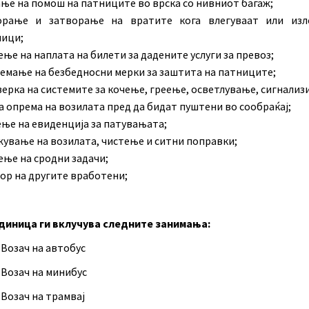
ње на помош на патниците во врска со нивниот багаж;
орање и затворање на вратите кога влегуваат или изл
ици;
ње на наплата на билети за дадените услуги за превоз;
емање на безбедносни мерки за заштита на патниците;
ерка на системите за кочење, греење, осветлување, сигнализ
а опрема на возилата пред да бидат пуштени во сообраќај;
ње на евиденција за патувањата;
ување на возилата, чистење и ситни поправки;
ње на сродни задачи;
ор на другите вработени;
диница ги вклучува следните занимања:
 Возач на автобус
 Возач на минибус
 Возач на трамвај