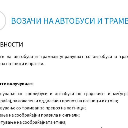
ВОЗАЧИ НА АВТОБУСИ И ТРАМ
ИВНОСТИ
те на автобуси и трамваи управуваат со автобуси и тра
 на патници и пратки.
те вклучуваат:
вување со тролејбуси и автобуси во градскиот и меѓугр
раќај, за локален и оддалечен превоз на патници и стока;
вување со трамваи за превоз на патници;
ење на сообраќајни правила и сигнали;
тување на сообраќајната етика;