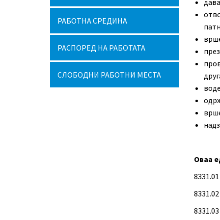
дава
отв
РАБОТНА СРЕДИНА
патн
врше
РАСПОРЕД НА РАБОТАТА
през
пров
СЛОБОДНИ РАБОТНИ МЕСТА
друг
воде
одрж
врше
надз
Оваа е
8331.01
8331.02
8331.03