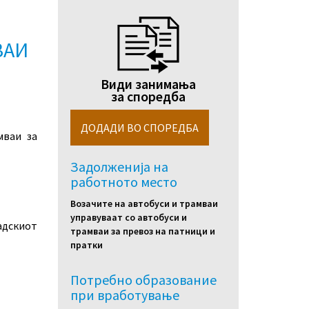
ВАИ
Види занимања
за споредба
мваи за
Задолженија на
работното место
Возачите на автобуси и трамваи
управуваат со автобуси и
адскиот
трамваи за превоз на патници и
пратки
Потребно образование
при вработување