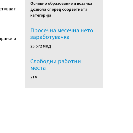
Основно образование и возачка
егуваат
дозвола според соодветната
категорија
Просечна месечна нето
заработувачка
ирање и
25.572 МКД
Слободни работни
местa
214