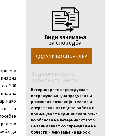
Види занимања
за споредба
авршено
Задолженија на
ринарна
работното место
 со 330
Ветеринарите спроведуваат
ринарна
истражувања, унапредуваат и
ар како
развиваат сознанија, теории и
оперативни методи за работа и
 во т.н
применуваат медицински знаења
посебен
во областа на ветеринарството.
редено
Се занимаваат со спречување на
реба да
болести и лекување на широк