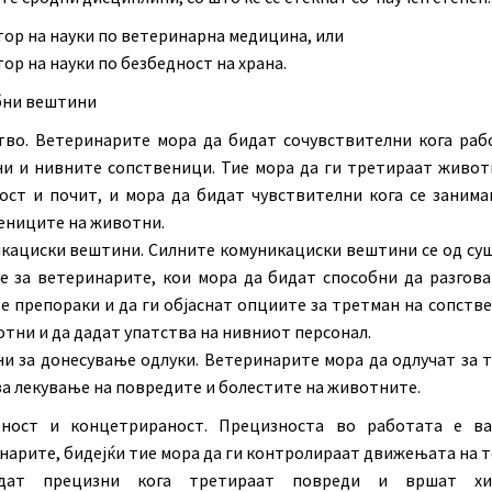
ор на науки по ветеринарна медицина, или
ор на науки по безбедност на храна.
ни вештини
тво. Ветеринарите мора да бидат сочувствителни кога раб
и и нивните сопственици. Тие мора да ги третираат живот
ост и почит, и мора да бидат чувствителни кога се занима
ениците на животни.
кациски вештини. Силните комуникациски вештини се од су
е за ветеринарите, кои мора да бидат способни да разгова
е препораки и да ги објаснат опциите за третман на сопств
отни и да дадат упатства на нивниот персонал.
и за донесување одлуки. Ветеринарите мора да одлучат за 
за лекување на повредите и болестите на животните.
ност и концетрираност. Прецизноста во работата е в
нарите, бидејќи тие мора да ги контролираат движењата на т
дат прецизни кога третираат повреди и вршат хи