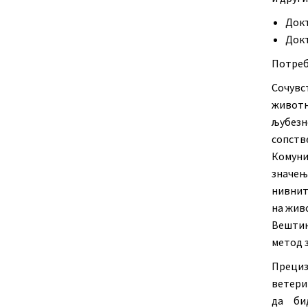
Докт
Докт
Потреб
Сочувс
животн
љубезн
сопств
Комуни
значењ
нивнит
на жив
Вештин
метод 
Прециз
ветери
да би