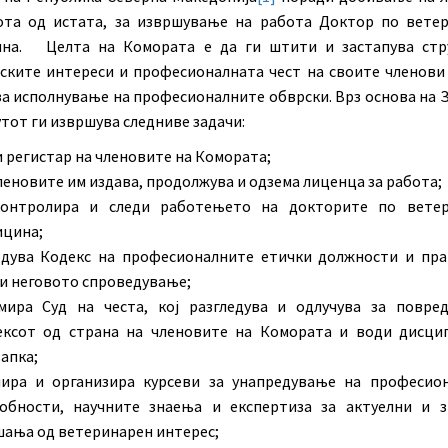
ота од истата, за извршување на работа Доктор по вете
на. Целта на Комората е да ги штити и застапува стр
ските интереси и професионалната чест на своите членови 
за исполнување на професионалните обврски. Врз основа на 
тот ги извршува следниве задачи:
 регистар на членовите на Комората;
леновите им издава, продолжува и одзема лиценца за работа;
контролира и следи работењето на докторите по ветер
ицина;
дува Кодекс на професионалните етички должности и пра
и неговото спроведување;
мира Суд на честа, кој разгледува и одлучува за повре
ексот од страна на членовите на Комората и води дисци
апка;
нира и организира курсеви за унапредување на професио
обности, научните знаења и експертиза за актуелни и з
ања од ветеринарен интерес;