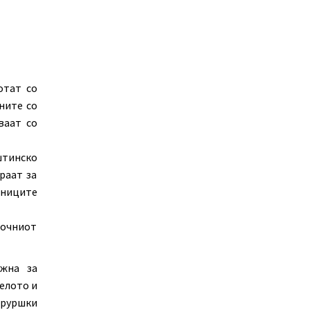
отат со
ните со
ваат со
штинско
раат за
ениците
точниот
ажна за
елото и
руршки