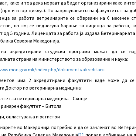
аат, како и тоа дека мораат да бидат организирани како инт
 (прв и втор циклус). По завршувањето на факултетот за д
енца за работа ветреинарите се обврзани на 6 месечен с
ство, по кој се поднесува барање за лиценца за работа, ко
т од 5 години. Лиценцата за работа ја издава Ветеринарната
ублика Северна Македонија.
 на акредитирани студиски програми можат да се нај
алната страна на министерството за образование и наука:
www.mon.gov.mk/index.php/dokumenti/akreditacii
ентов има 2 акредитирани факултети каде може да се
та Доктор по ветеринарна медицина:
лтет за ветеринарна медицина – Скопје
ринарен факултет – Битола
и, овластувања и регистри
нарите во Македонија потребно е да се зачленат во Ветери
 на Република Северна Македонија
[1]
поради добивање на 