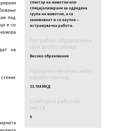
спектар на животни или
егрирани
специјализирани за одредена
обивање
група на животни, а се
таж под
занимаваат и со научно –
ја е со
истражувачка работа.
 комора
Потребно образование
при вработување
дат на
Високо образование
Просечна месечна нето
заработувачка
 стекне
23.784 МКД
Слободни работни
местa
5
нарната
лиценца