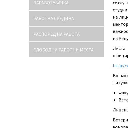
ЗАРАБОТУВАЧКА
се слуш
студии
на лиц
РАБОТНА СРЕДИНА
ментор
важнос
РАСПОРЕД НА РАБОТА
на Реп
Листа
СЛОБОДНИ РАБОТНИ МЕСТА
официј
http://
Во мом
титула
Факу
Вете
Лиценц
Ветери
комора