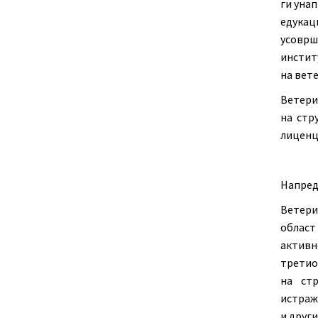
ги уна
едукац
усовр
инстит
на вет
Ветери
на стр
лиценц
Напре
Ветери
област
активн
третио
на ст
истраж
и други