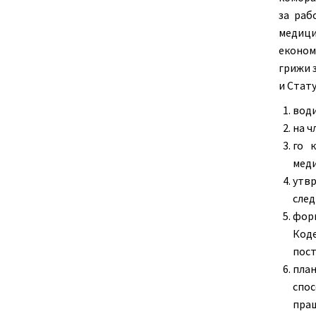
за раб
медици
економ
грижи 
и Стату
води
на ч
го 
мед
утвр
след
фор
Код
пост
пла
спос
праш