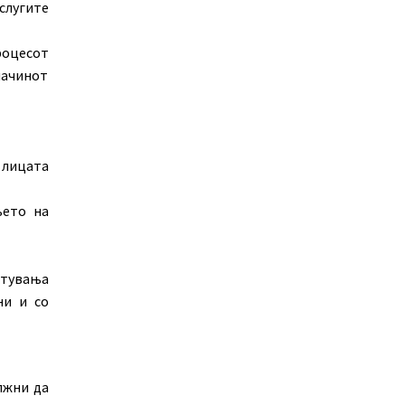
слугите
роцесот
начинот
 лицата
њето на
стувања
ни и со
лжни да