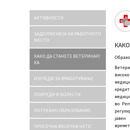
АКТИВНОСТИ
ЗАДОЛЖЕНИЈА НА РАБОТНОТО
МЕСТО
КАКО
КАКО ДА СТАНЕТЕ ВЕТЕРИНАР/
Образо
КА
Ветери
високо
ИЗГЛЕДИ ЗА ВРАБОТУВАЊЕ
медици
кредит
ПОВРЕДИ И БОЛЕСТИ
медици
во Реп
ПОТРЕБНО ОБРАЗОВАНИЕ
регули
јавен
времет
ПРОСЕЧНА МЕСЕЧНА НЕТО