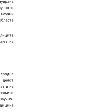
нуирана
ручното
научни
областа
блиците
вање на
 сродна
о делот
ат и на
увањето
аучно-
едицина