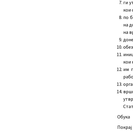
ги у
кои 
по б
на д
на в
доне
обез
иниц
кои 
им 
рабо
орга
врши
утвр
Стат
Обука
Покрај