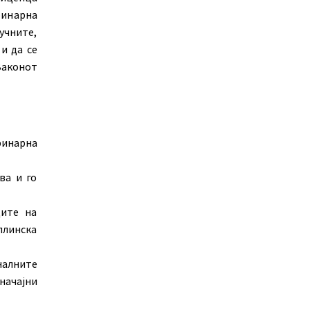
ринарна
учните,
и да се
Законот
инарна
ва и го
дите на
плинска
налните
начајни