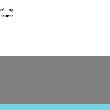
еба од
болните