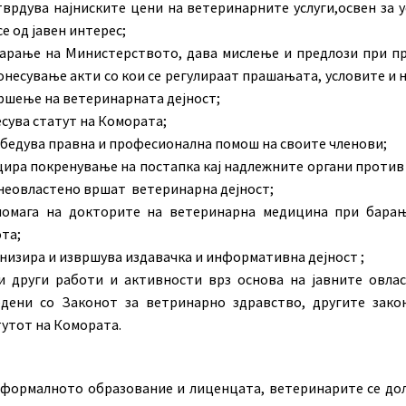
тврдува најниските цени на ветеринарните услуги,освен за у
се од јавен интерес;
арање на Министерството, дава мислење и предлози при п
онесување акти со кои се регулираат прашањата, условите и 
ршење на ветеринарната дејност;
сува статут на Комората;
бедува правна и професионална помош на своите членови;
ира покренување на постапка кај надлежните органи против
неовластено вршат ветеринарна дејност;
помага на докторите на ветеринарна медицина при бара
та;
низира и извршува издавачка и информативна дејност ;
 други работи и активности врз основа на јавните овла
дени со Законот за ветринарно здравство, другите зако
утот на Комората.
 формалното образование и лиценцата, ветеринарите се до