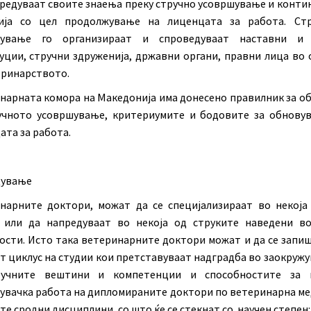
предуваат своите знаења преку стручно усовршување и конти
ија со цел продолжување на лиценцата за работа. Ст
шување го организираат и спроведуваат наставни и 
уции, стручни здруженија, државни органи, правни лица во 
еринарството.
нарната комора на Македонија има донесено правилник за о
учното усовршување, критериумите и бодовите за обнову
ата за работа.
дување
нарните доктори, можат да се специјализираат во некоја
 или да напредуваат во некоја од струките наведени в
ости. Исто така ветеринарните доктори можат и да се запиш
т циклус на студии кои претставуваат надградба во заокруж
ручните вештини и компетенции и способностите за н
увачка работа на дипломираните доктори по ветеринарна м
те сродни дисциплини, со што ќе се стекнат со научен степен: