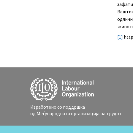
зафа
Вешти
одличн
животн
[1]
http
Изработено со поддршка
од Меѓународната организација на трудот