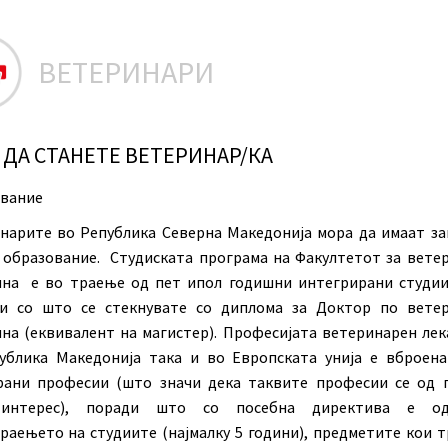
ВЕТЕРИНАРИ
 ДА СТАНЕТЕ ВЕТЕРИНАР/КА
вание
нарите во Република Северна Македонија мора да имаат з
 образование. Студиската програма на Факултетот за вете
на е во траење од пет ипол годишни интегрирани студии
и со што се стекнувате со диплома за Доктор по вете
на (еквивалент на магистер). Професијата ветеринарен лек
ублика Македонија така и во Европската унија е вброена
рани професии (што значи дека таквите професии се од 
 интерес), поради што со посебна директива е од
раењето на студиите (најмалку 5 години), предметите кои т