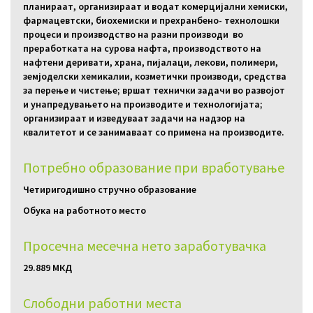
планираат, организираат и водат комерцијални хемиски,
фармацевтски, биохемиски и прехранбено- технолошки
процеси и производство на разни производи во
преработката на сурова нафта, производството на
нафтени деривати, храна, пијалаци, лекови, полимери,
земјоделски хемикалии, козметички производи, средства
за перење и чистење; вршат технички задачи во развојот
и унапредувањето на производите и технологијата;
организираат и изведуваат задачи на надзор на
квалитетот и се занимаваат со примена на производите.
Потребно образование при вработување
Четиригодишно стручно образование
Обука на работното место
Просечна месечна нето заработувачка
29.889 МКД
Слободни работни местa