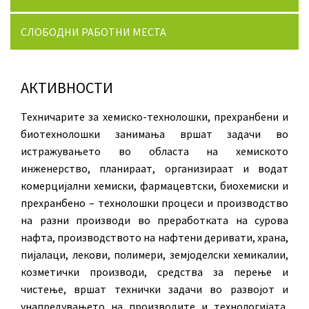
СЛОБОДНИ РАБОТНИ МЕСТА
АКТИВНОСТИ
Техничарите за хемиско-технолошки, прехранбени и
биотехнолошки занимања вршат задачи во
истражувањето во областа на хемиското
инженерство, планираат, организираат и водат
комерцијални хемиски, фармацевтски, биохемиски и
прехранбено – технолошки процеси и производство
на разни производи во преработката на сурова
нафта, производството на нафтени деривати, храна,
пијалаци, лекови, полимери, земјоделски хемикалии,
козметички производи, средства за перење и
чистење, вршат технички задачи во развојот и
унапредувањето на производите и технологијата,