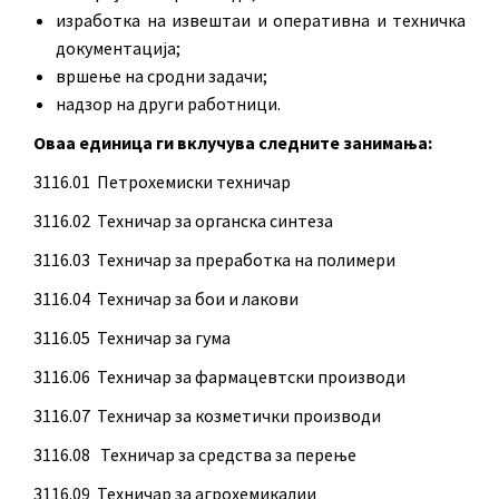
изработка на извештаи и оперативна и техничка
документација;
вршење на сродни задачи;
надзор на други работници.
Оваа единица ги вклучува следните занимања:
3116.01 Петрохемиски техничар
3116.02 Техничар за органска синтеза
3116.03 Техничар за преработка на полимери
3116.04 Техничар за бои и лакови
3116.05 Техничар за гума
3116.06 Техничар за фармацевтски производи
3116.07 Техничар за козметички производи
3116.08 Техничар за средства за перење
3116.09 Техничар за агрохемикалии