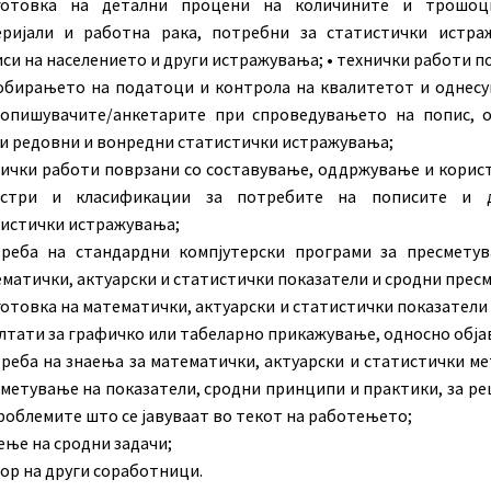
готовка на детални процени на количините и трошоц
еријали и работна рака, потребни за статистички истра
си на населението и други истражувања; • технички работи п
обирањето на податоци и контрола на квалитетот и однес
попишувачите/анкетарите при спроведувањето на попис, 
и редовни и вонредни статистички истражувања;
ички работи поврзани со составување, оддржување и корис
истри и класификации за потребите на пописите и д
истички истражувања;
треба на стандардни компјутерски програми за пресмету
матички, актуарски и статистички показатели и сродни пресм
отовка на математички, актуарски и статистички показатели 
лтати за графичко или табеларно прикажување, односно обја
реба на знаења за математички, актуарски и статистички ме
метување на показатели, сродни принципи и практики, за р
роблемите што се јавуваат во текот на работењето;
ње на сродни задачи;
ор на други соработници.