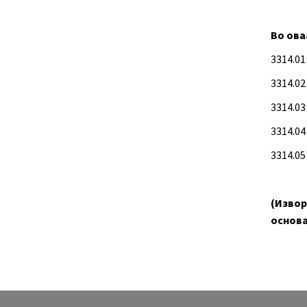
Во ова
3314.01
3314.0
3314.0
3314.0
3314.0
(Извор
основа 