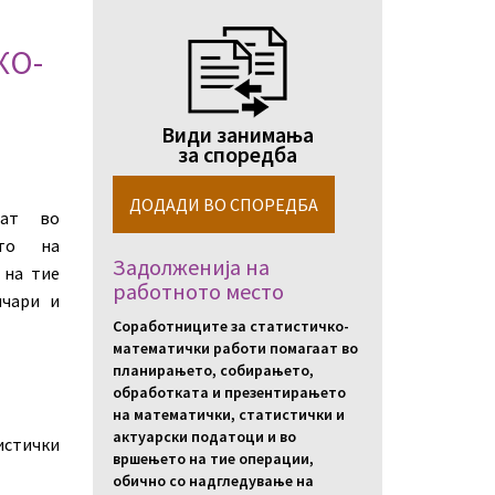
КО-
Види занимања
за споредба
аат во
ето на
Задолженија на
 на тие
работното место
ичари и
Соработниците за статистичко-
математички работи помагаат во
планирањето, собирањето,
обработката и презентирањето
на математички, статистички и
актуарски податоци и во
истички
вршењето на тие операции,
обично со надгледување на