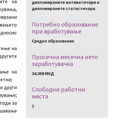
ите на
дипломираните математичари и
дипломираните статистичари.
жувања,
оврзани
Потребно образование
увањето
при вработување
односно
Средно образование
тење на
ругите
Просечна месечна нето
заработувачка
вање на
34.068 МКД
етки;
и други
Слободни работни
вување;
местa
тоди за
1
ешавање