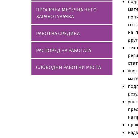
под
мат
ПРОСЕЧНА МЕСЕЧНА НЕТО
ЗАРАБОТУВАЧКА
попи
со с
на 
РАБОТНА СРЕДИНА
друг
техн
РАСПОРЕД НА РАБОТАТА
рег
стат
СЛОБОДНИ РАБОТНИ МЕСТА
упо
мате
подг
резу
упот
прес
на п
врше
надз