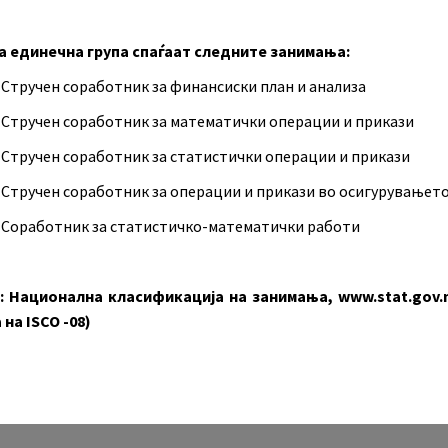
а единечна група спаѓаат следните занимања:
 Стручен соработник за финансиски план и анализа
2 Стручен соработник за математички операции и прикази
3 Стручен соработник за статистички операции и прикази
4 Стручен соработник за операции и прикази во осигурувањет
5 Соработник за статистичко-математички работи
: Национална класификација на занимања, www.stat.gov.
на ISCO -08)