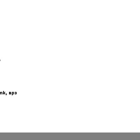
о
mk, врз