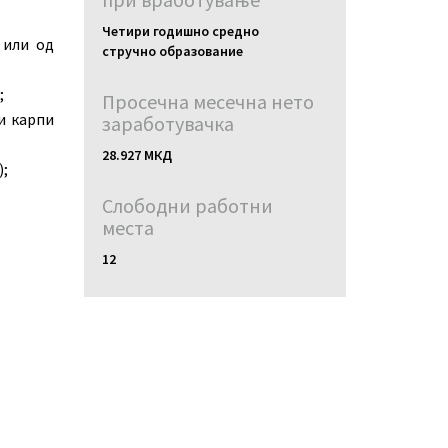
Четири годишно средно
 или од
стручно образование
;
Просечна месечна нето
и карпи
заработувачка
28.927 МКД
);
Слободни работни
местa
12