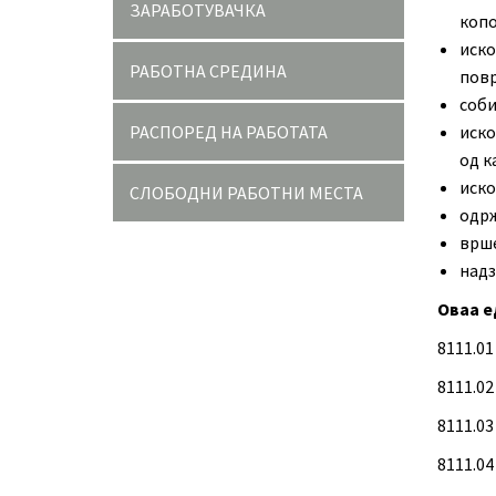
ЗАРАБОТУВАЧКА
копо
иско
РАБОТНА СРЕДИНА
повр
соби
РАСПОРЕД НА РАБОТАТА
иско
од к
иско
СЛОБОДНИ РАБОТНИ МЕСТА
одрж
врше
надз
Оваа е
8111.0
8111.02
8111.0
8111.0