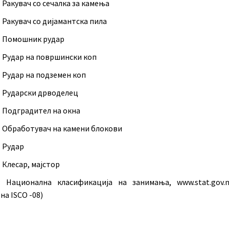
 Ракувач со сечалка за камења
 Ракувач со дијамантска пила
7 Помошник рудар
8 Рудар на површински коп
 Рудар на подземен коп
0 Рударски дрводелец
1 Подградител на окна
2 Обработувач на камени блокови
3 Рудар
 Клесар, мајстор
: Национална класификација на занимања, www.stat.gov.
на ISCO -08)