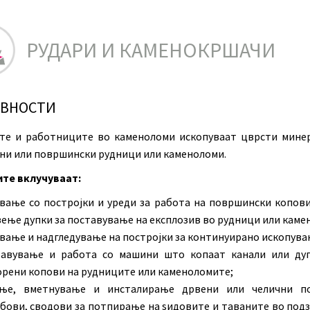
РУДАРИ И КАМЕНОКРШАЧИ
ИВНОСТИ
те и работниците во каменоломи ископуваат цврсти мине
ни или површински рудници или каменоломи.
те вклучуваат:
вање со постројки и уреди за работа на површински копови
ење дупки за поставување на експлозив во рудници или каме
вање и надгледување на постројки за континуирано ископува
тавување и работа со машини што копаат канали или ду
рени копови на рудниците или каменоломите;
ење, вметнување и инсталирање дрвени или челични по
бови, сводови за потпирање на ѕидовите и таваните во под