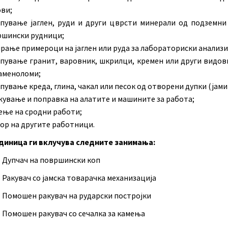
ви;
пување јаглен, руди и други цврсти минерали од подземни
шински рудници;
рање примероци на јаглен или руда за лабораториски анализи
пување гранит, варовник, шкрилци, кремен или други видов
аменоломи;
пување креда, глина, чакал или песок од отворени дупки (јами
ување и поправка на алатите и машините за работа;
ње на сродни работи;
ор на другите работници.
диница ги вклучува следните занимања:
1 Дупчач на површински коп
 Ракувач со јамска товарачка механизација
3 Помошен ракувач на рударски постројки
4 Помошен ракувач со сечалка за камења