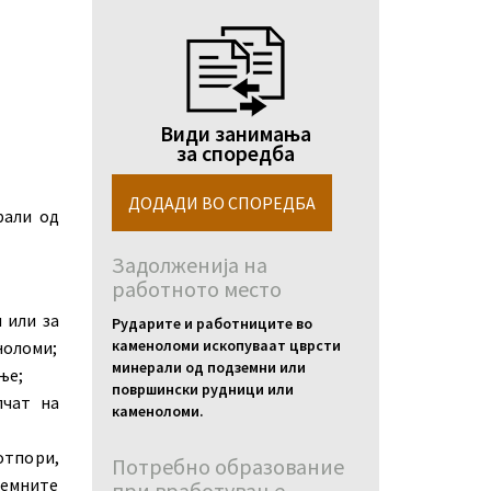
Види занимања
за споредба
рали од
Задолженија на
работното место
 или за
Рударите и работниците во
каменоломи ископуваат цврсти
ноломи;
минерали од подземни или
ње;
површински рудници или
пчат на
каменоломи.
тпори,
Потребно образование
земните
при вработување