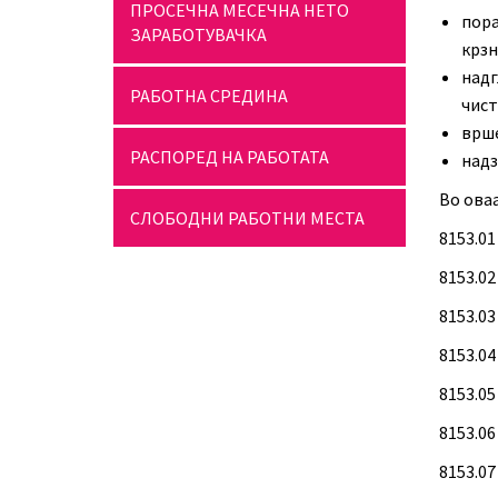
ПРОСЕЧНА МЕСЕЧНА НЕТО
пор
ЗАРАБОТУВАЧКА
крзн
над
РАБОТНА СРЕДИНА
чист
врше
РАСПОРЕД НА РАБОТАТА
надз
Во ова
СЛОБОДНИ РАБОТНИ МЕСТА
8153.0
8153.0
8153.0
8153.0
8153.0
8153.06
8153.0