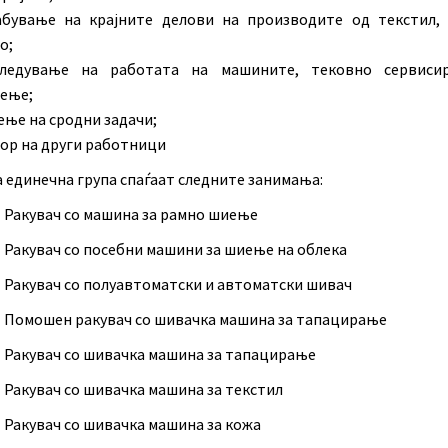
абување на крајните делови на производите од текстил,
о;
гледување на работата на машините, тековно сервиси
ење;
ње на сродни задачи;
ор на други работници
а единечна група спаѓаат следните занимања:
1 Ракувач со машина за рамно шиење
2 Ракувач со посебни машини за шиење на облека
3 Ракувач со полуавтоматски и автоматски шивач
4 Помошен ракувач со шивачка машина за тапацирање
5 Ракувач со шивачка машина за тапацирање
 Ракувач со шивачка машина за текстил
7 Ракувач со шивачка машина за кожа