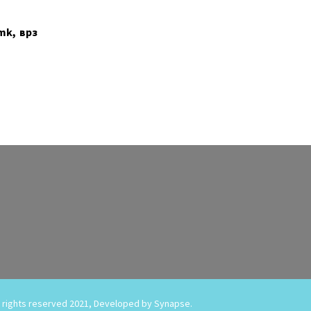
mk, врз
l rights reserved 2021, Developed by
Synapse.