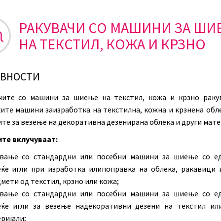
РАКУВАЧИ СО МАШИНИ ЗА ШИ
НА ТЕКСТИЛ, КОЖА И КРЗНО
ИВНОСТИ
чите со машини за шиење на текстил, кожа и крзно раку
ите машини заизработка на текстилна, кожна и крзнена обле
те за везење на декоративна дезенирана облека и други мате
те вклучуваат:
ување со стандардни или посебни машини за шиење со е
ќе игли при изработка илипоправка на облека, ракавици 
мети од текстил, крзно или кожа;
ување со стандардни или посебни машини за шиење со е
еќе игли за везење надекоративни дезени на текстил ил
ријали;