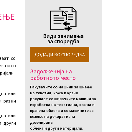
ЕЊЕ
Види занимања
за споредба
ваат со
ка и со
Задолженија на
ријали.
работното место
Ракувачите со машини за шиење
на текстил, кожа и крзно
дна или
ракуваат со шивачките машини за
и разни
изработка на текстилна, кожна и
крзнена облека и со машините за
дна или
везење на декоративна
дезенирана
и други
облека и други материјали.