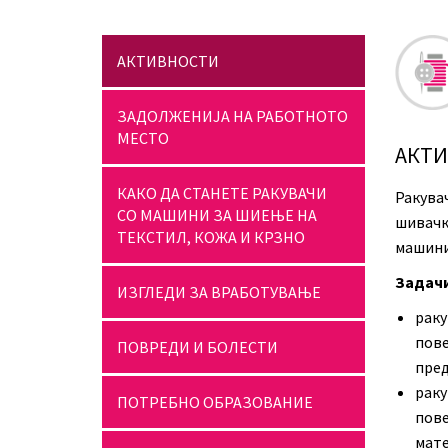
АКТИВНОСТИ
ЗАДОЛЖЕНИЈА НА РАБОТНОТО
МЕСТО
АКТ
КАКО ДА СТАНЕТЕ РАКУВАЧИ
Ракува
СО МАШИНИ ЗА ШИЕЊЕ НА
шивачк
ТЕКСТИЛ, КОЖА И КРЗНО
машини
Задачи
ИЗГЛЕДИ ЗА ВРАБОТУВАЊЕ
рак
пове
ПОВРЕДИ И БОЛЕСТИ
пред
рак
ПОТРЕБНО ОБРАЗОВАНИЕ
пов
мате