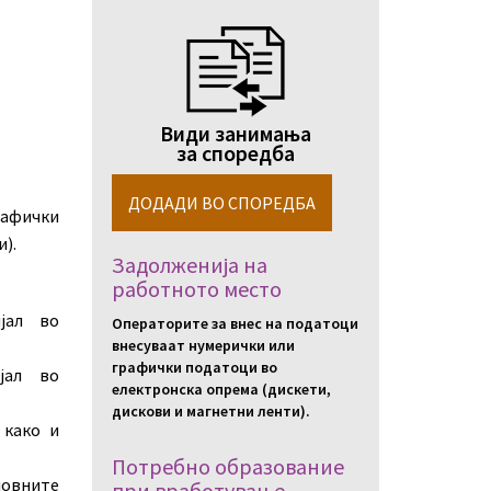
Види занимања
за споредба
рафички
).
Задолженија на
работното место
јал во
Операторите за внес на податоци
внесуваат нумерички или
графички податоци во
јал во
електронска опрема (дискети,
дискови и магнетни ленти).
 како и
Потребно образование
ловните
при вработување