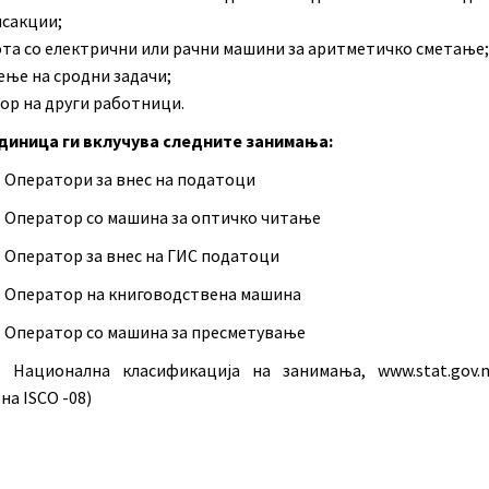
сакции;
та со електрични или рачни машини за аритметичко сметање;
ње на сродни задачи;
ор на други работници.
диница ги вклучува следните занимања:
1 Оператори за внес на податоци
2 Оператор со машина за оптичко читање
3 Оператор за внес на ГИС податоци
4 Оператор на книговодствена машина
5 Оператор со машина за пресметување
: Национална класификација на занимања, www.stat.gov.
на ISCO -08)