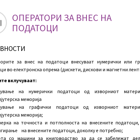
ОПЕРАТОРИ ЗА ВНЕС НА
ПОДАТОЦИ
ИВНОСТИ
орите за внес на податоци внесуваат нумерички или г
ци во електронска опрема (дискети, дискови и магнетни ленти
те вклучуваат:
сување на нумерички податоци од изворниот матери
јутерска меморија
сување на графички податоци од изворниот матери
јутерска меморија;
ерка на точноста и потполноста на внесените податоци,
гирање на внесените податоци, доколку е потребно;
ота со машини за книговодство за да се забележат де