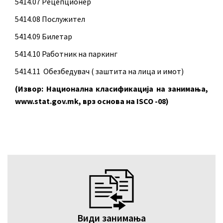
5414.07 Рецепционер
5414.08 Послужител
5414.09 Билетар
5414.10 Работник на паркинг
5414.11 Обезбедувач ( заштита на лица и имот)
(Извор: Национална класификација на занимања,
www.stat.gov.mk, врз основа на ISCO -08)
Види занимања