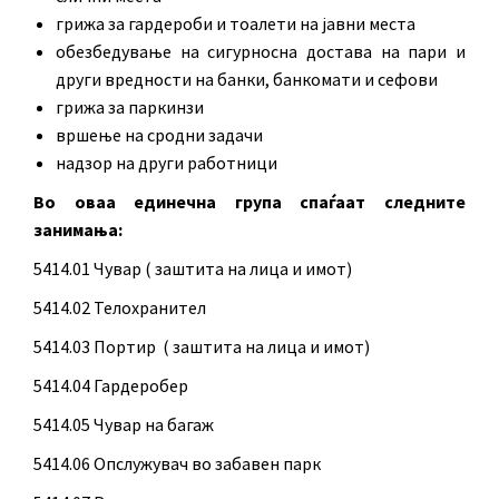
грижа за гардероби и тоалети на јавни места
обезбедување на сигурносна достава на пари и
други вредности на банки, банкомати и сефови
грижа за паркинзи
вршење на сродни задачи
надзор на други работници
Во оваа единечна група спаѓаат следните
занимања:
5414.01 Чувар ( заштита на лица и имот)
5414.02 Телохранител
5414.03 Портир ( заштита на лица и имот)
5414.04 Гардеробер
5414.05 Чувар на багаж
5414.06 Опслужувач во забавен парк