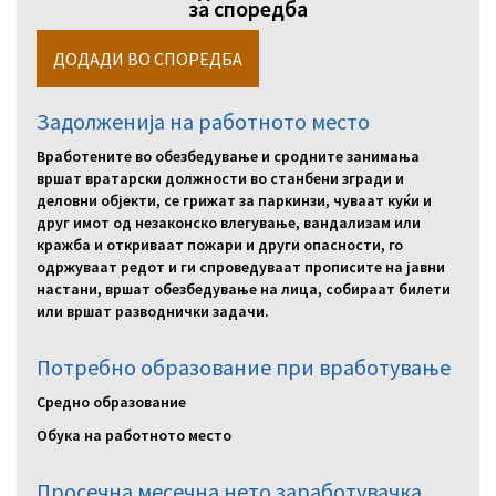
за споредба
Задолженија на работното место
Вработените во обезбедување и сродните занимања
вршат вратарски должности во станбени згради и
деловни објекти, се грижат за паркинзи, чуваат куќи и
друг имот од незаконско влегување, вандализам или
кражба и откриваат пожари и други опасности, го
одржуваат редот и ги спроведуваат прописите на јавни
настани, вршат обезбедување на лица, собираат билети
или вршат разводнички задачи.
Потребно образование при вработување
Средно образование
Обука на работното место
Просечна месечна нето заработувачка