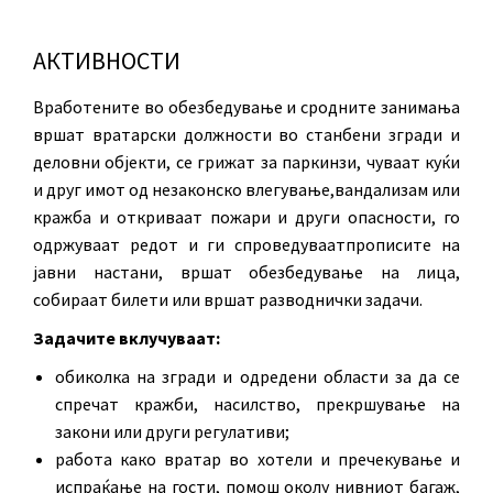
АКТИВНОСТИ
Вработените во обезбедување и сродните занимања
вршат вратарски должности во станбени згради и
деловни објекти, се грижат за паркинзи, чуваат куќи
и друг имот од незаконско влегување,вандализам или
кражба и откриваат пожари и други опасности, го
одржуваат редот и ги спроведуваатпрописите на
јавни настани, вршат обезбедување на лица,
собираат билети или вршат разводнички задачи.
Задачите вклучуваат:
обиколка на згради и одредени области за да се
спречат кражби, насилство, прекршување на
закони или други регулативи;
работа како вратар во хотели и пречекување и
испраќање на гости, помош околу нивниот багаж,