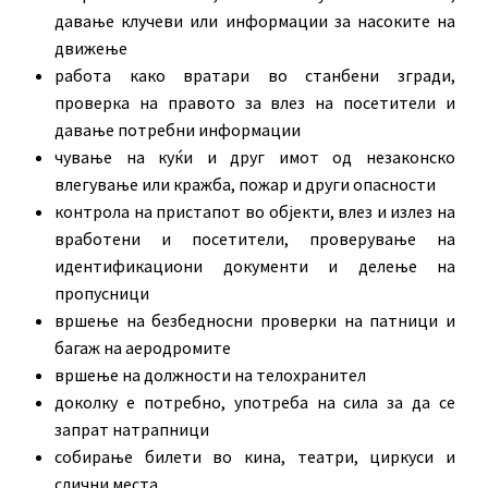
давање клучеви или информации за насоките на
движење
работа како вратари во станбени згради,
проверка на правото за влез на посетители и
давање потребни информации
чување на куќи и друг имот од незаконско
влегување или кражба, пожар и други опасности
контрола на пристапот во објекти, влез и излез на
вработени и посетители, проверување на
идентификациони документи и делење на
пропусници
вршење на безбедносни проверки на патници и
багаж на аеродромите
вршење на должности на телохранител
доколку е потребно, употреба на сила за да се
запрат натрапници
собирање билети во кина, театри, циркуси и
слични места