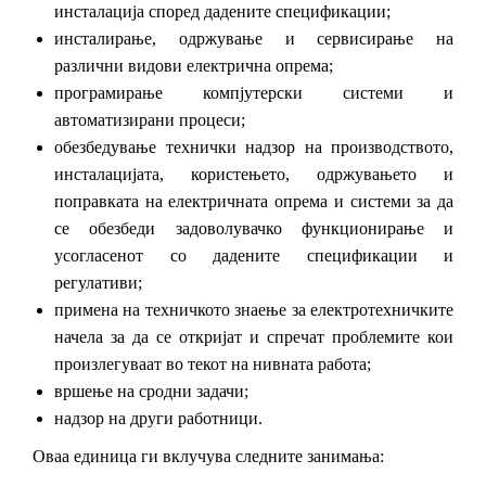
инсталација според дадените спецификации;
инсталирање, одржување и сервисирање на
различни видови електрична опрема;
програмирање компјутерски системи и
автоматизирани процеси;
обезбедување технички надзор на производството,
инсталацијата, користењето, одржувањето и
поправката на електричната опрема и системи за да
се обезбеди задоволувачко функционирање и
усогласенот со дадените спецификации и
регулативи;
примена на техничкото знаење за електротехничките
начела за да се откријат и спречат проблемите кои
произлегуваат во текот на нивната работа;
вршење на сродни задачи;
надзор на други работници.
Оваа единица ги вклучува следните занимања: