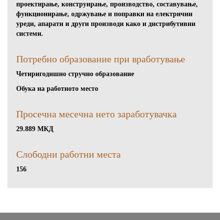
проектирање, конструирање, производство, составување,
функционирање, одржување и поправки на електрични
уреди, апарати и други производи како и дистрибутивни
системи.
Потребно образование при вработување
Четиригодишно стручно образование
Обука на работното место
Просечна месечна нето заработувачка
29.889 МКД
Слободни работни местa
156